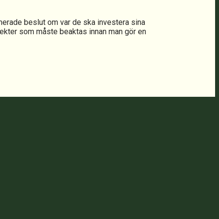
merade beslut om var de ska investera sina
spekter som måste beaktas innan man gör en