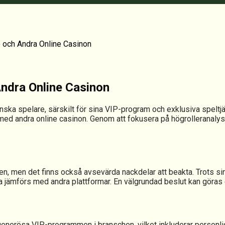
 och Andra Online Casinon
ndra Online Casinon
a spelare, särskilt för sina VIP-program och exklusiva speltjä
ed andra online casinon. Genom att fokusera på högrolleranalys
en, men det finns också avsevärda nackdelar att beakta. Trots si
a jämförs med andra plattformar. En välgrundad beslut kan göras e
enerösa VIP-programmen i branschen, vilket inkluderar personli