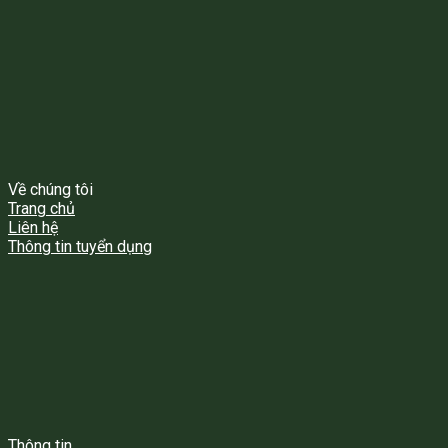
Về chúng tôi
Trang chủ
Liên hệ
Thông tin tuyển dụng
Thông tin