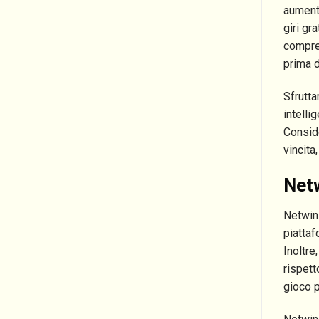
aumenta
giri gr
compren
prima d
Sfrutta
intelli
Conside
vincita
Netw
Netwin 
piattaf
Inoltre
rispett
gioco p