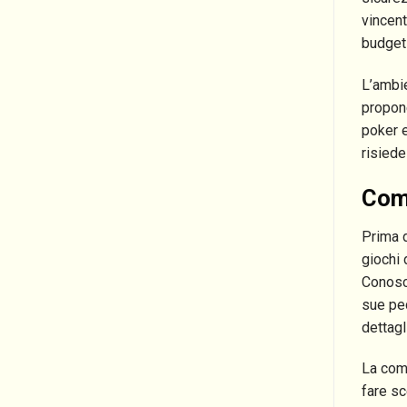
vincent
budget 
L’ambie
propone
poker e
risiede
Comp
Prima 
giochi 
Conosce
sue pec
dettagl
La comp
fare sc