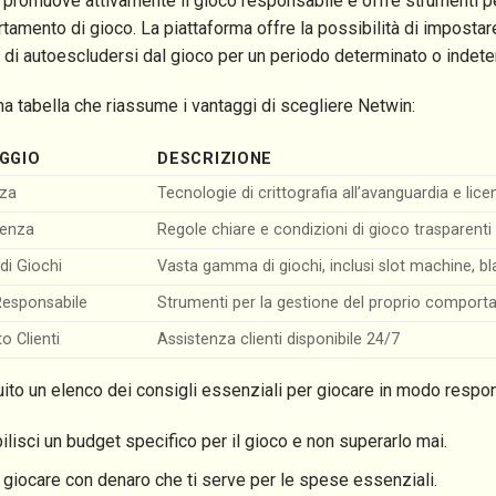
promuove attivamente il gioco responsabile e offre strumenti per a
amento di gioco. La piattaforma offre la possibilità di impostare
di autoescludersi dal gioco per un periodo determinato o indete
a tabella che riassume i vantaggi di scegliere Netwin:
GGIO
DESCRIZIONE
zza
Tecnologie di crittografia all’avanguardia e lic
renza
Regole chiare e condizioni di gioco trasparenti
di Giochi
Vasta gamma di giochi, inclusi slot machine, b
Responsabile
Strumenti per la gestione del proprio comport
o Clienti
Assistenza clienti disponibile 24/7
ito un elenco dei consigli essenziali per giocare in modo respon
ilisci un budget specifico per il gioco e non superarlo mai.
giocare con denaro che ti serve per le spese essenziali.