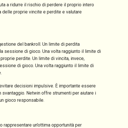
a ridurre il rischio di perdere il proprio intero
 delle proprie vincite e perdite e valutare
 gestione del bankroll. Un limite di perdita
 sessione di gioco. Una volta raggiunto il limite di
roprie perdite. Un limite di vincita, invece,
sione di gioco. Una volta raggiunto il limite di
.
a evitare decisioni impulsive. È importante essere
 in svantaggio. Netwin offre strumenti per aiutare i
o un gioco responsabile.
o rappresentare un’ottima opportunità per