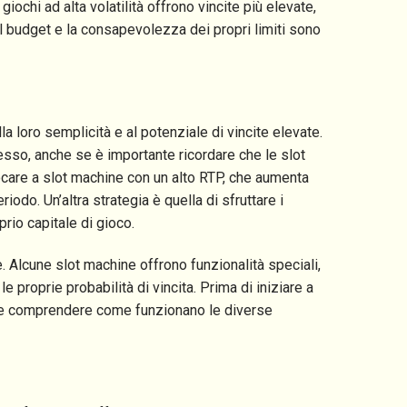
giochi ad alta volatilità offrono vincite più elevate,
l budget e la consapevolezza dei propri limiti sono
la loro semplicità e al potenziale di vincite elevate.
esso, anche se è importante ricordare che le slot
ocare a slot machine con un alto RTP, che aumenta
iodo. Un’altra strategia è quella di sfruttare i
rio capitale di gioco.
. Alcune slot machine offrono funzionalità speciali,
 proprie probabilità di vincita. Prima di iniziare a
ti e comprendere come funzionano le diverse