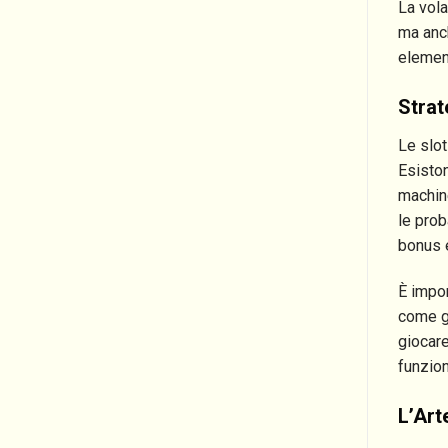
La vola
ma anch
element
Strat
Le slot
Esiston
machine
le prob
bonus e
È impor
come gi
giocare
funzion
L’Art