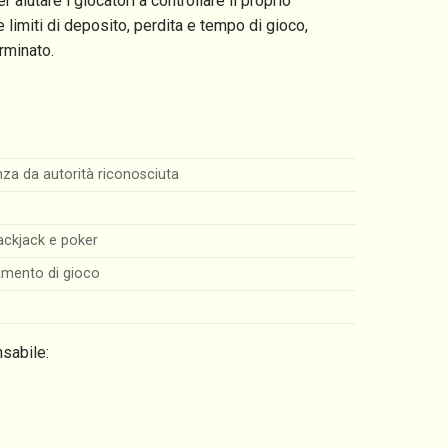
iutare i giocatori a controllare il proprio
 limiti di deposito, perdita e tempo di gioco,
rminato.
enza da autorità riconosciuta
lackjack e poker
amento di gioco
sabile: