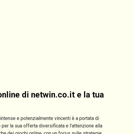
nline di netwin.co.it e la tua
intense e potenzialmente vincenti è a portata di
er la sua offerta diversificata e l’attenzione alla
che dei giochi online, con un focus sulle strategie