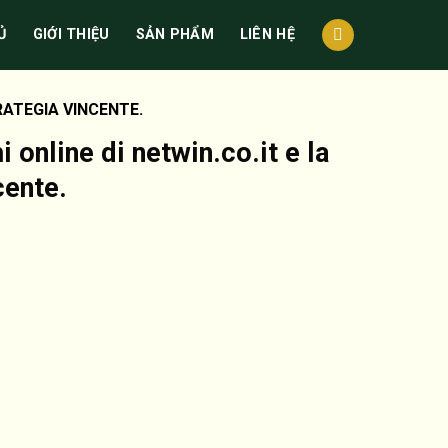
Ủ
GIỚI THIỆU
SẢN PHẨM
LIÊN HỆ
RATEGIA VINCENTE.
 online di netwin.co.it e la
cente.