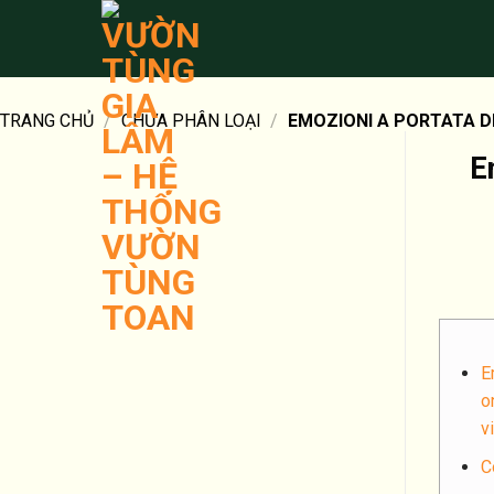
Bỏ
qua
nội
dung
TRANG CHỦ
/
CHƯA PHÂN LOẠI
/
EMOZIONI A PORTATA DI 
E
E
o
v
C