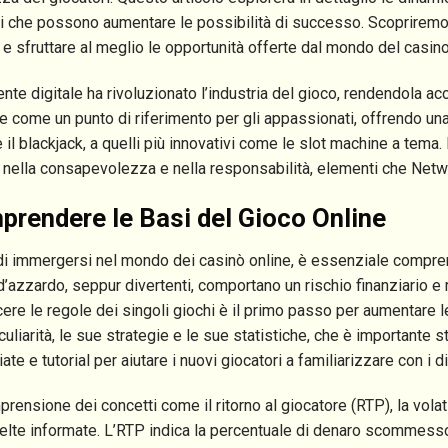
i che possono aumentare le possibilità di successo. Scopriremo c
e sfruttare al meglio le opportunità offerte dal mondo del casino
nte digitale ha rivoluzionato l’industria del gioco, rendendola a
 come un punto di riferimento per gli appassionati, offrendo una
 il blackjack, a quelli più innovativi come le slot machine a tema
 nella consapevolezza e nella responsabilità, elementi che Netwi
rendere le Basi del Gioco Online
di immergersi nel mondo dei casinò online, è essenziale compren
d’azzardo, seppur divertenti, comportano un rischio finanziario e
re le regole dei singoli giochi è il primo passo per aumentare l
uliarità, le sue strategie e le sue statistiche, che è importante 
iate e tutorial per aiutare i nuovi giocatori a familiarizzare con i di
rensione dei concetti come il ritorno al giocatore (RTP), la volati
elte informate. L’RTP indica la percentuale di denaro scommesso c