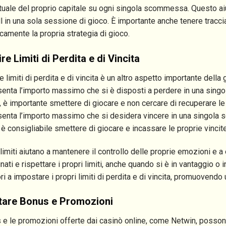
uale del proprio capitale su ogni singola scommessa. Questo aiuta 
l in una sola sessione di gioco. È importante anche tenere traccia
camente la propria strategia di gioco.
ire Limiti di Perdita e di Vincita
re limiti di perdita e di vincita è un altro aspetto importante della
enta l’importo massimo che si è disposti a perdere in una singola
, è importante smettere di giocare e non cercare di recuperare le p
enta l’importo massimo che si desidera vincere in una singola ses
, è consigliabile smettere di giocare e incassare le proprie vincite
limiti aiutano a mantenere il controllo delle proprie emozioni e 
inati e rispettare i propri limiti, anche quando si è in vantaggio o
ri a impostare i propri limiti di perdita e di vincita, promuovend
tare Bonus e Promozioni
 e le promozioni offerte dai casinò online, come Netwin, posson