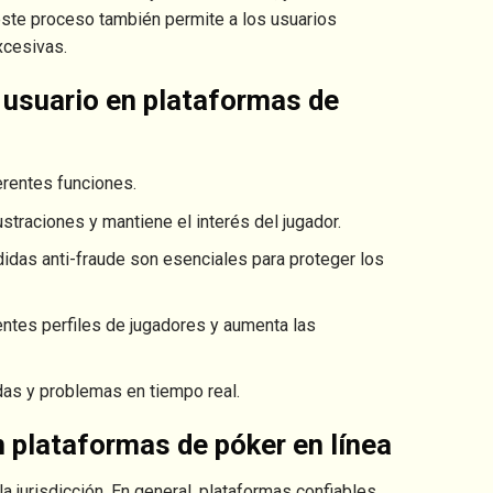
 este proceso también permite a los usuarios
xcesivas.
l usuario en plataformas de
ferentes funciones.
straciones y mantiene el interés del jugador.
idas anti-fraude son esenciales para proteger los
rentes perfiles de jugadores y aumenta las
das y problemas en tiempo real.
n plataformas de póker en línea
la jurisdicción. En general, plataformas confiables