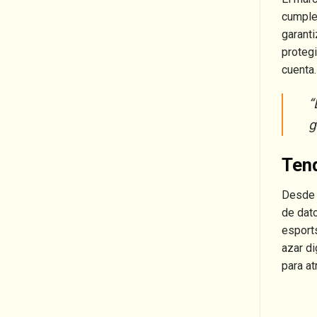
cumple
garant
proteg
cuenta.
“
g
Tend
Desde l
de dato
esports
azar di
para at