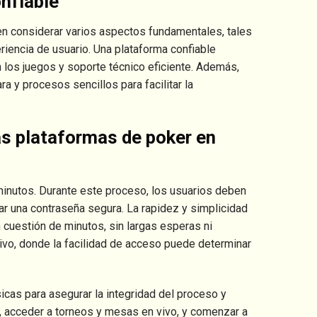
nfiable
en considerar varios aspectos fundamentales, tales
eriencia de usuario. Una plataforma confiable
n los juegos y soporte técnico eficiente. Además,
 y procesos sencillos para facilitar la
as plataformas de poker en
minutos. Durante este proceso, los usuarios deben
ar una contraseña segura. La rapidez y simplicidad
 cuestión de minutos, sin largas esperas ni
vo, donde la facilidad de acceso puede determinar
sicas para asegurar la integridad del proceso y
, acceder a torneos y mesas en vivo, y comenzar a