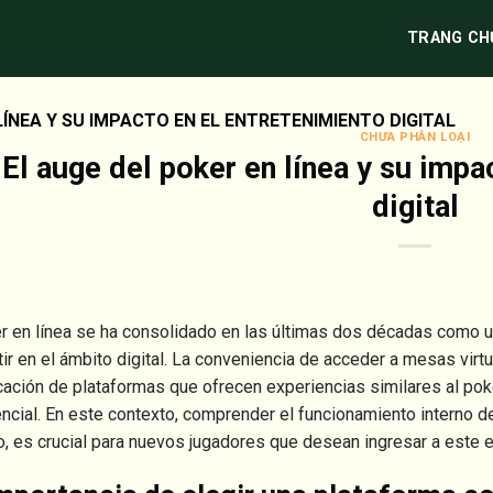
TRANG CH
LÍNEA Y SU IMPACTO EN EL ENTRETENIMIENTO DIGITAL
CHƯA PHÂN LOẠI
El auge del poker en línea y su impa
digital
er en línea se ha consolidado en las últimas dos décadas como 
r en el ámbito digital. La conveniencia de acceder a mesas virt
cación de plataformas que ofrecen experiencias similares al pok
cial. En este contexto, comprender el funcionamiento interno d
o, es crucial para nuevos jugadores que desean ingresar a este 