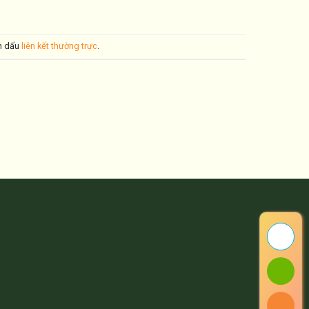
h dấu
liên kết thường trực
.