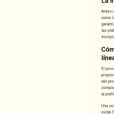
La i
Antes 
como la
garanti
las pla
incorp
Cómo
líne
El pro
proporc
del pro
compli
la pref
Una vez
evitar