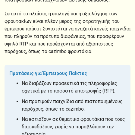
Σε αυτό το πλαίσιο, η επιλογή και η αξιολόγηση των
φρουτακίων είναι πλέον μέρος της στρατηγικής του
έμπειρου παίκτη. Συνιστάται να αναζητά κανείς παιχνίδια
που πληρούν τα πρότυπα διαφάνειας, που προσφέρουν
υψηλό RTP και που προέρχονται από αξιόπιστους
παρόχους, όπως το cazimbo φρουτάκια.
Προτάσεις για Έμπειρους Παίκτες
Να διαβάζουν προσεκτικά τις πληροφορίες
σχετικά με το ποσοστό επιστροφής (RTP).
Να προτιμούν παιχνίδια από πιστοποιημένους
παρόχους, όπως το cazimbo.
Να εστιάζουν σε θεματικά φρουτάκια που τους
διασκεδάζουν, χωρίς να παραβλέπουν την
αξιοπιστία.