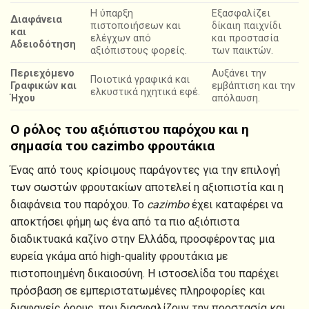
Η ύπαρξη
Εξασφαλίζει
Διαφάνεια
πιστοποιήσεων και
δίκαιη παιχνίδι
και
ελέγχων από
και προστασία
Αδειοδότηση
αξιόπιστους φορείς.
των παικτών.
Περιεχόμενο
Αυξάνει την
Ποιοτικά γραφικά και
Γραφικών και
εμβάπτιση και την
ελκυστικά ηχητικά εφέ.
Ήχου
απόλαυση.
Ο ρόλος του αξιόπιστου παρόχου και η
σημασία του cazimbo φρουτάκια
Ένας από τους κρίσιμους παράγοντες για την επιλογή
των σωστών φρουτακίων αποτελεί η αξιοπιστία και η
διαφάνεια του παρόχου. Το
cazimbo
έχει καταφέρει να
αποκτήσει φήμη ως ένα από τα πιο αξιόπιστα
διαδικτυακά καζίνο στην Ελλάδα, προσφέροντας μια
ευρεία γκάμα από high-quality φρουτάκια με
πιστοποιημένη δικαιοσύνη. Η ιστοσελίδα του παρέχει
πρόσβαση σε εμπεριστατωμένες πληροφορίες και
διαφανείς όρους, που διασφαλίζουν την προστασία και