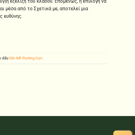
γιή εξέλιξη του κλάδου. Επομένως, η επιλογή να
ι μέσα από το Σχετικά με, αποτελεί μια
ς ευθύνης.
h dấu
liên kết thường trực
.