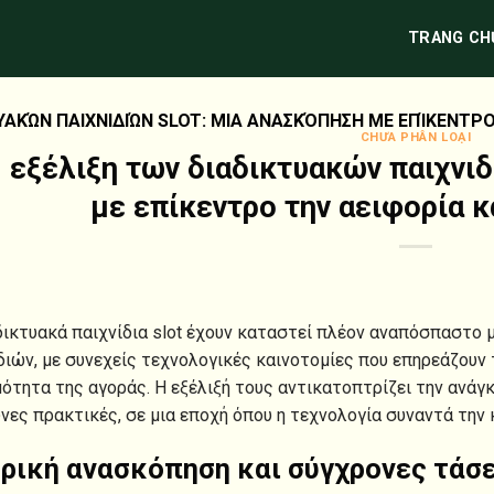
TRANG CH
ΥΑΚΏΝ ΠΑΙΧΝΙΔΙΏΝ SLOT: ΜΙΑ ΑΝΑΣΚΌΠΗΣΗ ΜΕ ΕΠΊΚΕΝΤΡΟ
CHƯA PHÂN LOẠI
 εξέλιξη των διαδικτυακών παιχνιδ
με επίκεντρο την αειφορία κ
δικτυακά παιχνίδια slot έχουν καταστεί πλέον αναπόσπαστο
διών, με συνεχείς τεχνολογικές καινοτομίες που επηρεάζουν 
ότητα της αγοράς. Η εξέλιξή τους αντικατοπτρίζει την ανάγκ
νες πρακτικές, σε μια εποχή όπου η τεχνολογία συναντά την 
ορική ανασκόπηση και σύγχρονες τάσε