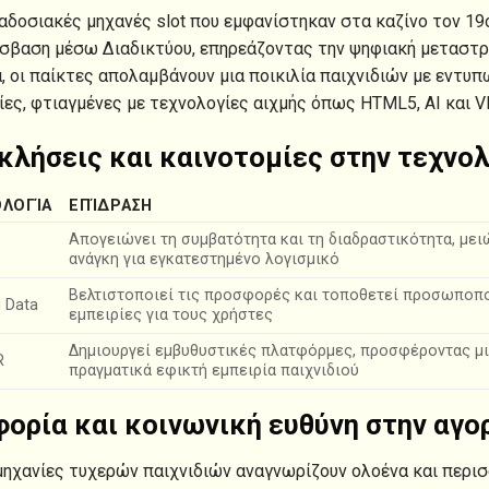
αδοσιακές μηχανές slot που εμφανίστηκαν στα καζίνο τον 1
σβαση μέσω Διαδικτύου, επηρεάζοντας την ψηφιακή μεταστρ
, οι παίκτες απολαμβάνουν μια ποικιλία παιχνιδιών με εντυπ
ίες, φτιαγμένες με τεχνολογίες αιχμής όπως HTML5, AI και V
κλήσεις και καινοτομίες στην τεχνολ
ΛΟΓΊΑ
ΕΠΊΔΡΑΣΗ
Απογειώνει τη συμβατότητα και τη διαδραστικότητα, μει
ανάγκη για εγκατεστημένο λογισμικό
Βελτιστοποιεί τις προσφορές και τοποθετεί προσωποπ
g Data
εμπειρίες για τους χρήστες
Δημιουργεί εμβυθυστικές πλατφόρμες, προσφέροντας μ
R
πραγματικά εφικτή εμπειρία παιχνιδιού
φορία και κοινωνική ευθύνη στην αγο
μηχανίες τυχερών παιχνιδιών αναγνωρίζουν ολοένα και περισ