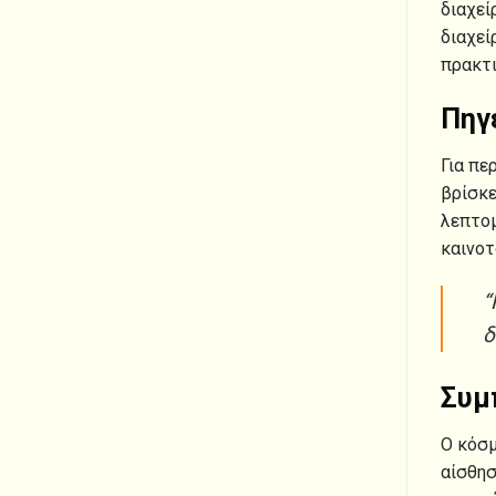
διαχεί
διαχεί
πρακτι
Πηγ
Για πε
βρίσκε
λεπτομ
καινοτ
“
δ
Συμ
Ο κόσμ
αίσθησ