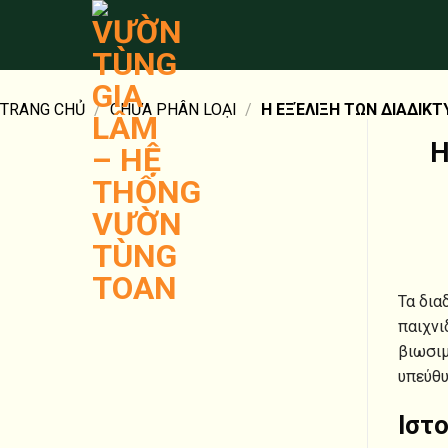
Bỏ
qua
nội
dung
TRANG CHỦ
/
CHƯA PHÂN LOẠI
/
Η ΕΞΈΛΙΞΗ ΤΩΝ ΔΙΑΔΙΚΤ
Η
Τα δια
παιχνι
βιωσιμ
υπεύθυ
Ιστ