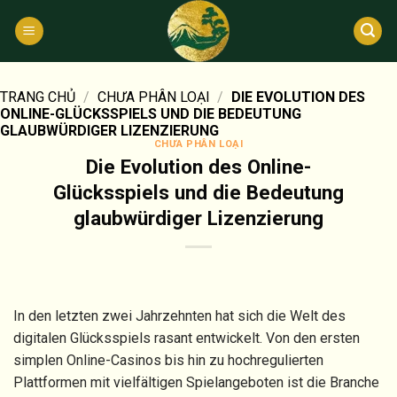
Bỏ
qua
nội
dung
TRANG CHỦ
/
CHƯA PHÂN LOẠI
/
DIE EVOLUTION DES
ONLINE-GLÜCKSSPIELS UND DIE BEDEUTUNG
GLAUBWÜRDIGER LIZENZIERUNG
CHƯA PHÂN LOẠI
Die Evolution des Online-
Glücksspiels und die Bedeutung
glaubwürdiger Lizenzierung
In den letzten zwei Jahrzehnten hat sich die Welt des
digitalen Glücksspiels rasant entwickelt. Von den ersten
simplen Online-Casinos bis hin zu hochregulierten
Plattformen mit vielfältigen Spielangeboten ist die Branche