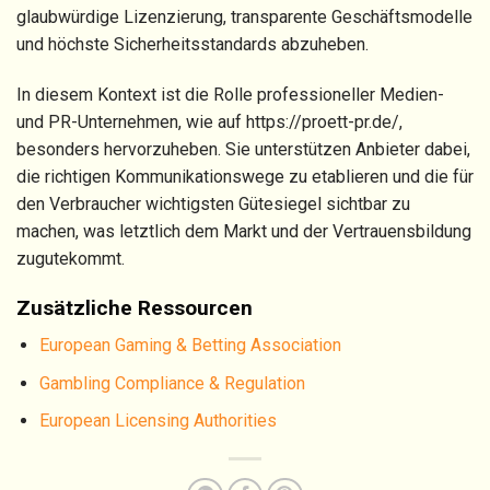
glaubwürdige Lizenzierung, transparente Geschäftsmodelle
und höchste Sicherheitsstandards abzuheben.
In diesem Kontext ist die Rolle professioneller Medien-
und PR-Unternehmen, wie auf https://proett-pr.de/,
besonders hervorzuheben. Sie unterstützen Anbieter dabei,
die richtigen Kommunikationswege zu etablieren und die für
den Verbraucher wichtigsten Gütesiegel sichtbar zu
machen, was letztlich dem Markt und der Vertrauensbildung
zugutekommt.
Zusätzliche Ressourcen
European Gaming & Betting Association
Gambling Compliance & Regulation
European Licensing Authorities