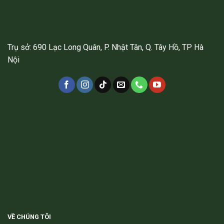
Trụ sở: 690 Lạc Long Quân, P. Nhật Tân, Q. Tây Hồ, TP Hà
Nội
VỀ CHÚNG TÔI