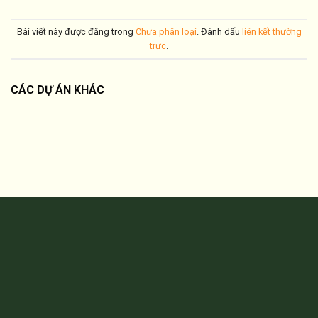
Bài viết này được đăng trong
Chưa phân loại
. Đánh dấu
liên kết thường
trực
.
CÁC DỰ ÁN KHÁC