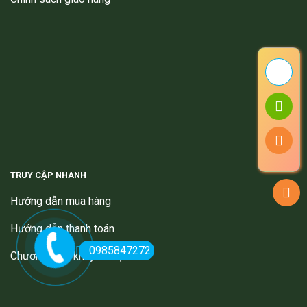
TRUY CẬP NHANH
Hướng dẫn mua hàng
Hướng dẫn thanh toán
0985847272
Chương trình khuyến mại