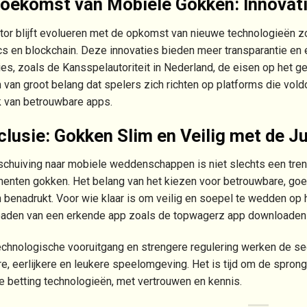
oekomst van Mobiele Gokken: Innovat
or blijft evolueren met de opkomst van nieuwe technologieën zoa
cs en blockchain. Deze innovaties bieden meer transparantie en e
ies, zoals de Kansspelautoriteit in Nederland, de eisen op het geb
van groot belang dat spelers zich richten op platforms die vold
k van betrouwbare apps.
lusie: Gokken Slim en Veilig met de Ju
schuiving naar mobiele weddenschappen is niet slechts een tren
enten gokken. Het belang van het kiezen voor betrouwbare, goe
benadrukt. Voor wie klaar is om veilig en soepel te wedden op h
aden van een erkende app zoals de topwagerz app downloaden hé
echnologische vooruitgang en strengere regulering werken de s
re, eerlijkere en leukere speelomgeving. Het is tijd om de spron
e betting technologieën, met vertrouwen en kennis.