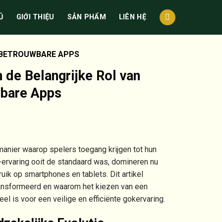
Ủ
GIỚI THIỆU
SẢN PHẨM
LIÊN HỆ
E BETROUWBARE APPS
 de Belangrijke Rol van
bare Apps
anier waarop spelers toegang krijgen tot hun
p-ervaring ooit de standaard was, domineren nu
uik op smartphones en tablets. Dit artikel
ransformeerd en waarom het kiezen van een
eel is voor een veilige en efficiënte gokervaring.