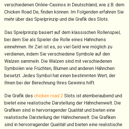
verschiedenen Online-Casinos in Deutschland, wie z.B. dem
Chicken Road De, finden können. Im Folgenden erfahren Sie
mehr über das Spielprinzip und die Grafik des Slots.
Das Spielprinzip basiert auf dem klassischen Rollenspiel,
bei dem Sie als Spieler die Rolle eines Hähnchens
einnehmen. Ihr Ziel ist es, so viel Geld wie möglich zu
verdienen, indem Sie verschiedene Symbole auf den
Walzen sammeln. Die Walzen sind mit verschiedenen
Symbolen wie Früchten, Blumen und anderen Hähnchen
besetzt. Jedes Symbol hat einen bestimmten Wert, der
Ihnen bei der Berechnung Ihres Gewinns hilft.
Die Grafik des
chicken road 2
Slots ist atemberaubend und
bietet eine realistische Darstellung der Hähnchenwelt. Die
Grafiken sind in hervorragender Qualität und bieten eine
realistische Darstellung der Hähnchenwelt. Die Grafiken
sind in hervorragender Qualität und bieten eine realistische