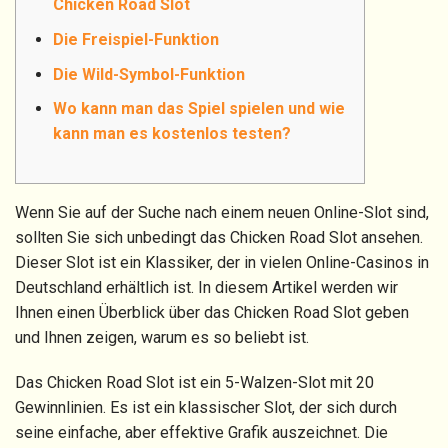
Chicken Road Slot
Die Freispiel-Funktion
Die Wild-Symbol-Funktion
Wo kann man das Spiel spielen und wie
kann man es kostenlos testen?
Wenn Sie auf der Suche nach einem neuen Online-Slot sind,
sollten Sie sich unbedingt das Chicken Road Slot ansehen.
Dieser Slot ist ein Klassiker, der in vielen Online-Casinos in
Deutschland erhältlich ist. In diesem Artikel werden wir
Ihnen einen Überblick über das Chicken Road Slot geben
und Ihnen zeigen, warum es so beliebt ist.
Das Chicken Road Slot ist ein 5-Walzen-Slot mit 20
Gewinnlinien. Es ist ein klassischer Slot, der sich durch
seine einfache, aber effektive Grafik auszeichnet. Die