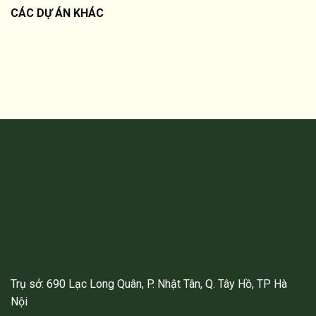
CÁC DỰ ÁN KHÁC
Trụ sở: 690 Lạc Long Quân, P. Nhật Tân, Q. Tây Hồ, TP Hà
Nội