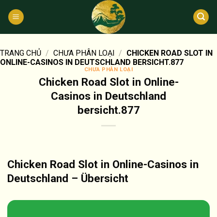
Bỏ
qua
nội
dung
TRANG CHỦ
/
CHƯA PHÂN LOẠI
/
CHICKEN ROAD SLOT IN
ONLINE-CASINOS IN DEUTSCHLAND BERSICHT.877
CHƯA PHÂN LOẠI
Chicken Road Slot in Online-
Casinos in Deutschland
bersicht.877
Chicken Road Slot in Online-Casinos in
Deutschland – Übersicht