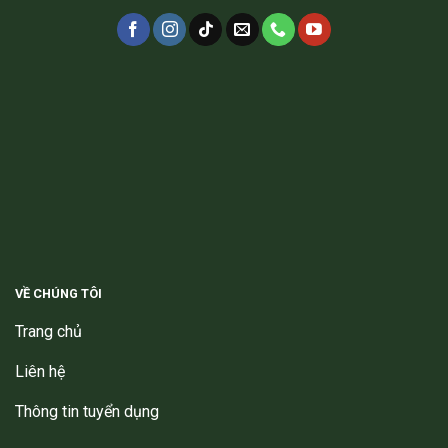
VỀ CHÚNG TÔI
Trang chủ
Liên hệ
Thông tin tuyển dụng