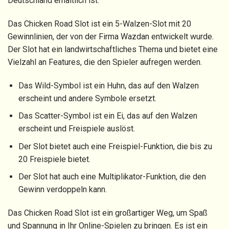
Deutschland erhältlich ist.
Das Chicken Road Slot ist ein 5-Walzen-Slot mit 20
Gewinnlinien, der von der Firma Wazdan entwickelt wurde.
Der Slot hat ein landwirtschaftliches Thema und bietet eine
Vielzahl an Features, die den Spieler aufregen werden.
Das Wild-Symbol ist ein Huhn, das auf den Walzen
erscheint und andere Symbole ersetzt.
Das Scatter-Symbol ist ein Ei, das auf den Walzen
erscheint und Freispiele auslöst.
Der Slot bietet auch eine Freispiel-Funktion, die bis zu
20 Freispiele bietet.
Der Slot hat auch eine Multiplikator-Funktion, die den
Gewinn verdoppeln kann.
Das Chicken Road Slot ist ein großartiger Weg, um Spaß
und Spannung in Ihr Online-Spielen zu bringen. Es ist ein