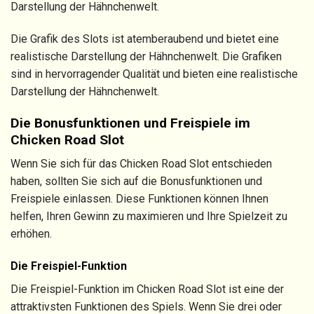
Darstellung der Hähnchenwelt.
Die Grafik des Slots ist atemberaubend und bietet eine
realistische Darstellung der Hähnchenwelt. Die Grafiken
sind in hervorragender Qualität und bieten eine realistische
Darstellung der Hähnchenwelt.
Die Bonusfunktionen und Freispiele im
Chicken Road Slot
Wenn Sie sich für das Chicken Road Slot entschieden
haben, sollten Sie sich auf die Bonusfunktionen und
Freispiele einlassen. Diese Funktionen können Ihnen
helfen, Ihren Gewinn zu maximieren und Ihre Spielzeit zu
erhöhen.
Die Freispiel-Funktion
Die Freispiel-Funktion im Chicken Road Slot ist eine der
attraktivsten Funktionen des Spiels. Wenn Sie drei oder