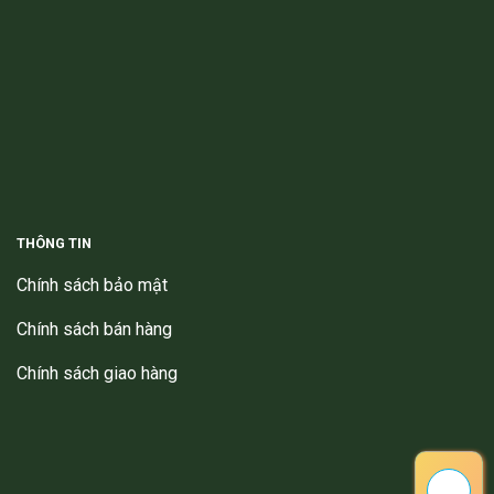
THÔNG TIN
Chính sách bảo mật
Chính sách bán hàng
Chính sách giao hàng