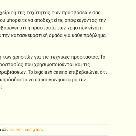
διαχείριση της ταχύτητας των προσβάσεων σας.
ου μπορείτε να αποδεχτείτε, αποφεύγοντας την
εβαιώνει ότι η προστασία των χρηστών είναι η
με την κατασκευαστική ομάδα για κάθε πρόβλημα
ση των χρηστών για τις τεχνικές προστασίας. Το
προστασίας που χρησιμοποιούνται και τις
ραβιάσεων. Το bigclash casino επιβεβαιώνει ότι
 ευπρόσδεκτο να επικοινωνήσετε με την
ί.
h dấu
liên kết thường trực
.