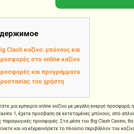
держимое
ig Clash καζίνο: μπόνους και
ροσφορές στο online καζίνο
ροσφορές και προγράμματα
ροστασίας του χρήστη
τάτε μια εμπειρία online καζίνο με μεγάλη ενεργό προσφορά, 
Casino 1, έχετε προσβαση σε εκτεταμένες μπόνους, από απ
ς παραγωγικές προσφορές. Στα μέσα του Big Clash Casino, θ
ίνετε και να εξερευνήσετε το πλούσιο περιβάλλον του καζίνο