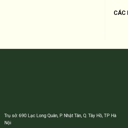
CÁC 
Trụ sở: 690 Lạc Long Quân, P. Nhật Tân, Q. Tây Hồ, TP Hà
Nội