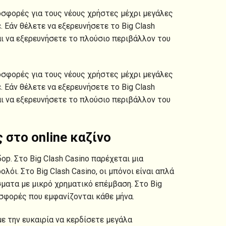
ροσφορές για τους νέους χρήστες μέχρι μεγάλες
 Εάν θέλετε να εξερευνήσετε το Big Clash
αι να εξερευνήσετε το πλούσιο περιβάλλον του
ροσφορές για τους νέους χρήστες μέχρι μεγάλες
 Εάν θέλετε να εξερευνήσετε το Big Clash
αι να εξερευνήσετε το πλούσιο περιβάλλον του
 στο online καζίνο
ор. Στο Big Clash Casino παρέχεται μια
όι. Στο Big Clash Casino, οι μπόνοι είναι απλά
σματα με μικρό χρηματικό επέμβαση. Στο Big
οσφορές που εμφανίζονται κάθε μήνα.
 με την ευκαιρία να κερδίσετε μεγάλα