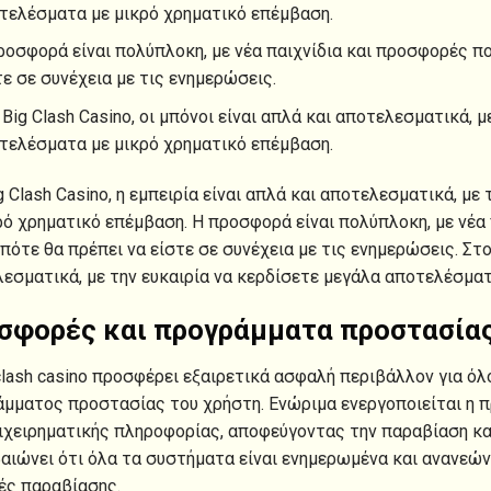
τελέσματα με μικρό χρηματικό επέμβαση.
ροσφορά είναι πολύπλοκη, με νέα παιχνίδια και προσφορές πο
τε σε συνέχεια με τις ενημερώσεις.
 Big Clash Casino, οι μπόνοι είναι απλά και αποτελεσματικά, 
τελέσματα με μικρό χρηματικό επέμβαση.
g Clash Casino, η εμπειρία είναι απλά και αποτελεσματικά, μ
ρό χρηματικό επέμβαση. Η προσφορά είναι πολύπλοκη, με νέα
οπότε θα πρέπει να είστε σε συνέχεια με τις ενημερώσεις. Στο 
εσματικά, με την ευκαιρία να κερδίσετε μεγάλα αποτελέσματ
σφορές και προγράμματα προστασίας
clash casino προσφέρει εξαιρετικά ασφαλή περιβάλλον για ό
μματος προστασίας του χρήστη. Ενώριμα ενεργοποιείται η
ιχειρηματικής πληροφορίας, αποφεύγοντας την παραβίαση και
αιώνει ότι όλα τα συστήματα είναι ενημερωμένα και ανανεών
ές παραβίασης.