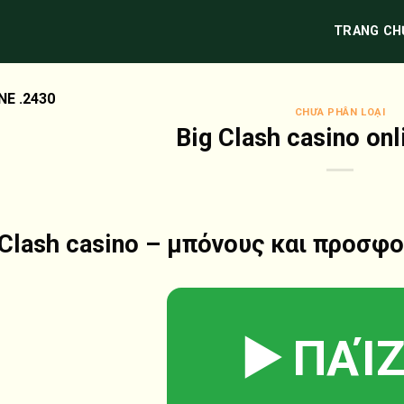
TRANG CH
NE .2430
CHƯA PHÂN LOẠI
Big Clash casino onl
 Clash casino – μπόνους και προσφο
▶️ ΠΑΊ