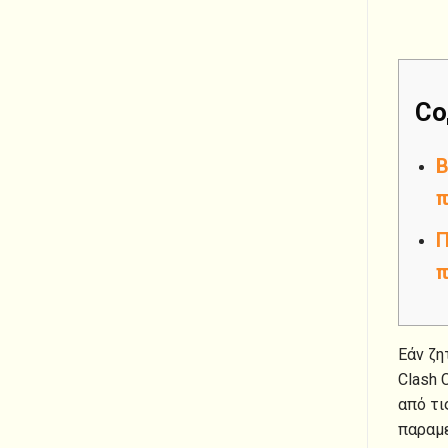
Со
B
π
Π
π
Εάν ζη
Clash 
από τι
παραμε