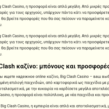
g Clash Casino, η προσφορά είναι απλά μεγάλη. Από μικρές π
ρές για τους αρχηγούς, υπάρχουν πάντα κάτι να προσφέρετε.
, θα βρείτε προσφορές που θα σας πείσουν να παραμείνετε κ
υ.
g Clash Casino, η προσφορά είναι απλά μεγάλη. Από μικρές π
ρές για τους αρχηγούς, υπάρχουν πάντα κάτι να προσφέρετε.
, θα βρείτε προσφορές που θα σας πείσουν να παραμείνετε κ
υ.
 Clash καζίνο: μπόνους και προσφορές
ы ищете надежное online καζίνο, Big Clash Casino – ваш выб
μένη επιλογή παιχνιδιών, από καρτοφορικά ως παιχνίδια με ρολ
οτελεσματικά, με την ευκαιρία να κερδίσετε μεγάλα αποτελέ
Casino, η προσφορά είναι πολύπλοκη, με νέα παιχνίδια και πρ
 Big Clash Casino, η εμπειρία είναι απλά και αποτελεσματικά,