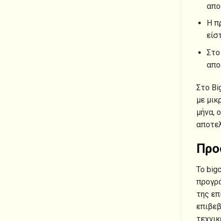
απο
Η π
είσ
Στο
απο
Στο Bi
με μικ
μήνα, 
αποτελ
Προ
Το big
προγρά
της επ
επιβεβ
τεχνικ