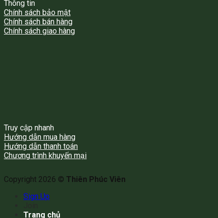
Thông tin
Chính sách bảo mật
Chính sách bán hàng
Chính sách giao hàng
Truy cập nhanh
Hướng dẫn mua hàng
Hướng dẫn thanh toán
Chương trình khuyến mại
Copyright 2026 ©
Thiên Phúc Viên
Sign Up
Join
Trang chủ