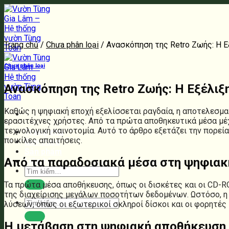
Bỏ
qua
nội
dung
Trang chủ
/
Chưa phân loại
/
Ανασκόπηση της Retro Ζωής: Η 
Chưa phân loại
Ανασκόπηση της Retro Ζωής: Η Εξέλ
Καθώς η ψηφιακή εποχή εξελίσσεται ραγδαία, η αποτελεσματ
ερασιτέχνες χρήστες. Από τα πρώτα αποθηκευτικά μέσα μέχρ
τεχνολογική καινοτομία. Αυτό το άρθρο εξετάζει την πορε
Trang chủ
ποικίλες απαιτήσεις.
Giới thiệu
Sản phẩm
Από τα παραδοσιακά μέσα στη ψηφιακ
Liên hệ
Tìm
kiếm:
Τα πρώτα μέσα αποθήκευσης, όπως οι δισκέτες και οι CD-
της διαχείρισης μεγάλων ποσοτήτων δεδομένων. Ωστόσο, η 
Tìm
λύσεων, όπως οι εξωτερικοί σκληροί δίσκοι και οι φορητές
kiếm:
Η μετάβαση στη ψηφιακή αποθήκευση κ