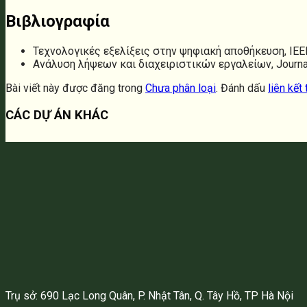
Βιβλιογραφία
Τεχνολογικές εξελίξεις στην ψηφιακή αποθήκευση, IEEE 
Ανάλυση λήψεων και διαχειριστικών εργαλείων, Journa
Bài viết này được đăng trong
Chưa phân loại
. Đánh dấu
liên kết
CÁC DỰ ÁN KHÁC
Trụ sở: 690 Lạc Long Quân, P. Nhật Tân, Q. Tây Hồ, TP Hà Nội