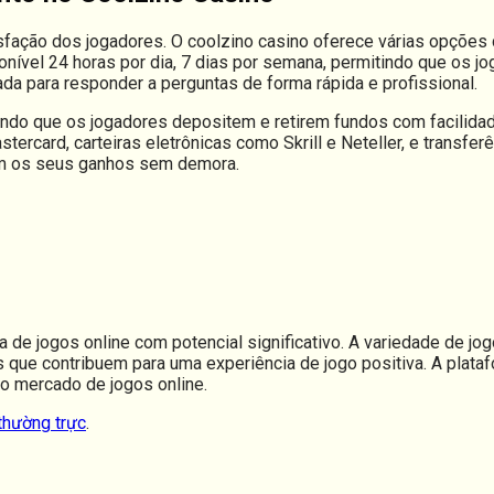
isfação dos jogadores. O coolzino casino oferece várias opções d
onível 24 horas por dia, 7 dias por semana, permitindo que os 
ada para responder a perguntas de forma rápida e profissional.
ndo que os jogadores depositem e retirem fundos com facilidad
tercard, carteiras eletrônicas como Skrill e Neteller, e transf
bam os seus ganhos sem demora.
de jogos online com potencial significativo. A variedade de jo
s que contribuem para uma experiência de jogo positiva. A plata
no mercado de jogos online.
 thường trực
.