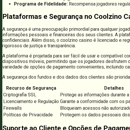
Programa de Fidelidade:
Recompensa jogadores regular
Plataformas e Segurança no Coolzino C
A segurança é uma preocupação primordial para qualquer jogad
informações pessoais e financeiras dos seus clientes. A plataf
confidenciais. Além disso, o coolzino casino é licenciado e r
rigorosos de justiça e transparência.
A plataforma é projetada para ser fácil de usar e compatível 
dispositivos móveis, permitindo que os jogadores desfrutem 
variedade de opções de pagamento convenientes, incluindo cartõ
A segurança dos fundos e dos dados dos clientes são priorid
Recurso de Segurança
Detalhes
Criptografia SSL
Protege as informações durante a
Licenciamento e Regulação
Garante a conformidade com os pad
Firewalls
Bloqueiam acessos não autorizado
Políticas de Privacidade
Protegem os dados pessoais dos 
Suporte ao Cliente e Opções de Pagame