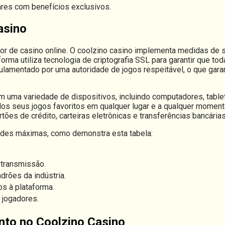
es com benefícios exclusivos.
asino
or de casino online. O coolzino casino implementa medidas de 
orma utiliza tecnologia de criptografia SSL para garantir que t
egulamentado por uma autoridade de jogos respeitável, o que ga
com uma variedade de dispositivos, incluindo computadores, table
dos seus jogos favoritos em qualquer lugar e a qualquer momen
es de crédito, carteiras eletrônicas e transferências bancárias
ades máximas, como demonstra esta tabela:
 transmissão.
rões da indústria.
s à plataforma.
jogadores.
nto no Coolzino Casino