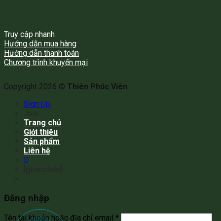
Truy cập nhanh
Hướng dẫn mua hàng
Hướng dẫn thanh toán
Chương trình khuyến mại
Copyright 2026 ©
Thiên Phúc Viên
Sign Up
Join
Trang chủ
Giới thiệu
Sản phẩm
Liên hệ
[gtranslate]
Đăng nhập
Bắt
Tên tài khoản hoặc địa chỉ email
*