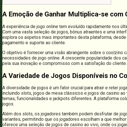
A Emoção de Ganhar Multiplica-se com 
A experiência de jogo online tem evoluído rapidamente nos últ
Com uma vasta seleção de jogos, bônus atraentes e uma interfa
explora os aspetos mais importantes desta plataforma, desde
pagamento e suporte ao cliente.
O objetivo é fornecer uma visão abrangente sobre o coolzino 
necessidades de jogo online. A crescente popularidade dos ca
pela sua inovação e compromisso com a satisfação do cliente.
A Variedade de Jogos Disponíveis no Co
A diversidade de jogos é um fator crucial para atrair e reter 
incluindo slots, jogos de mesa clássicos e jogos de casino ao 
temas, funcionalidades e jackpots diferentes. A plataforma co
jogos.
Além dos slots, os jogadores também podem desfrutar de jogos
variantes, permitindo que os jogadores escolham a que melhor
oferece uma seleção de jogos de casino ao vivo, onde os joga