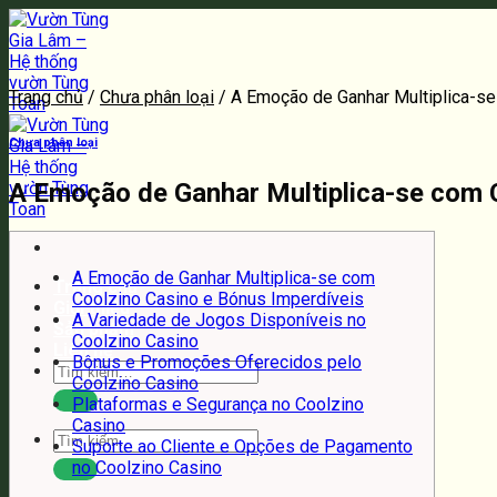
Bỏ
qua
nội
dung
Trang chủ
/
Chưa phân loại
/
A Emoção de Ganhar Multiplica-se
Chưa phân loại
A Emoção de Ganhar Multiplica-se com 
A Emoção de Ganhar Multiplica-se com
Trang chủ
Coolzino Casino e Bónus Imperdíveis
Giới thiệu
A Variedade de Jogos Disponíveis no
Sản phẩm
Coolzino Casino
Liên hệ
Bônus e Promoções Oferecidos pelo
Tìm
Coolzino Casino
kiếm:
Plataformas e Segurança no Coolzino
Casino
Tìm
Suporte ao Cliente e Opções de Pagamento
kiếm:
no Coolzino Casino