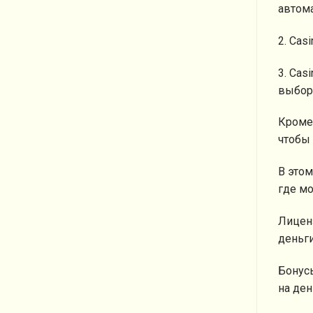
автома
2. Cas
3. Cas
выбор
Кроме 
чтобы 
В этом
где мо
Лиценз
деньги
Бонусы
на ден