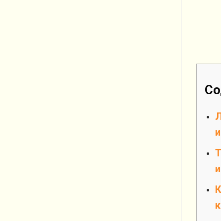
Со
Л
и
Т
и
К
к