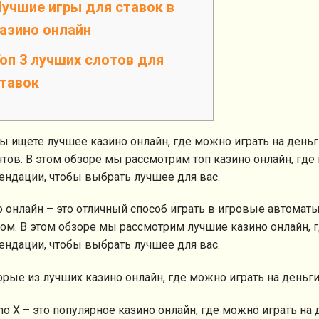
учшие игры для ставок в
азино онлайн
оп 3 лучших слотов для
тавок
ы ищете лучшее казино онлайн, где можно играть на день
тов. В этом обзоре мы рассмотрим топ казино онлайн, где
ендации, чтобы выбрать лучшее для вас.
 онлайн – это отличный способ играть в игровые автоматы,
ом. В этом обзоре мы рассмотрим лучшие казино онлайн, г
ендации, чтобы выбрать лучшее для вас.
рые из лучших казино онлайн, где можно играть на деньги
ino X – это популярное казино онлайн, где можно играть 