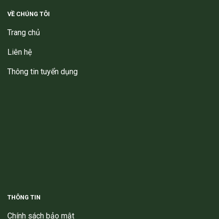
VỀ CHÚNG TÔI
Trang chủ
Liên hệ
Thông tin tuyển dụng
THÔNG TIN
Chính sách bảo mật