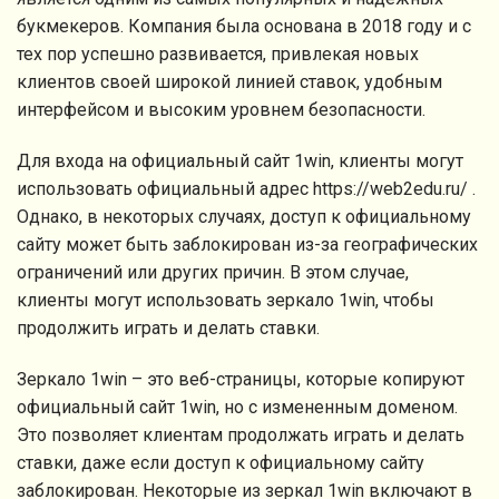
букмекеров. Компания была основана в 2018 году и с
тех пор успешно развивается, привлекая новых
клиентов своей широкой линией ставок, удобным
интерфейсом и высоким уровнем безопасности.
Для входа на официальный сайт 1win, клиенты могут
использовать официальный адрес https://web2edu.ru/ .
Однако, в некоторых случаях, доступ к официальному
сайту может быть заблокирован из-за географических
ограничений или других причин. В этом случае,
клиенты могут использовать зеркало 1win, чтобы
продолжить играть и делать ставки.
Зеркало 1win – это веб-страницы, которые копируют
официальный сайт 1win, но с измененным доменом.
Это позволяет клиентам продолжать играть и делать
ставки, даже если доступ к официальному сайту
заблокирован. Некоторые из зеркал 1win включают в