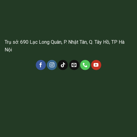
Trụ sở: 690 Lạc Long Quân, P. Nhật Tân, Q. Tây Hồ, TP Hà
Nội