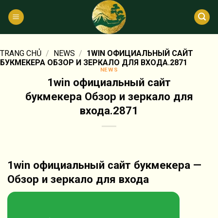
Bỏ
qua
nội
dung
TRANG CHỦ
/
NEWS
/
1WIN ОФИЦИАЛЬНЫЙ САЙТ
БУКМЕКЕРА ОБЗОР И ЗЕРКАЛО ДЛЯ ВХОДА.2871
NEWS
1win официальный сайт
букмекера Обзор и зеркало для
входа.2871
1win официальный сайт букмекера —
Обзор и зеркало для входа