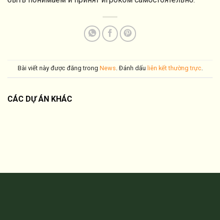
Bài viết này được đăng trong
News
. Đánh dấu
liên kết thường trực
.
CÁC DỰ ÁN KHÁC