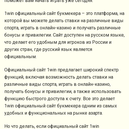
поможет вам начать играть уже сегодня.
1win официальный сайт букмекера – это платформа, на
которой вы можете делать ставки на различные виды
спорта, играть в онлайн-казино и получать различные
бонусы и привилегии. Сайт доступен на русском языке,
что делает его удобным для игроков из России и
других стран, где русский язык является
официальным.
Официальный сайт 1win предлагает широкий спектр
функций, включая возможность делать ставки на
различные виды спорта, играть в онлайн-казино,
получать бонусы и привилегии, а также использовать
функцию быстрого доступа к счету. Все это делает
1win официальный сайт букмекера одним из самых
удобных и функциональных на рынке азарта.
Но что делать, если официальный сайт 1win